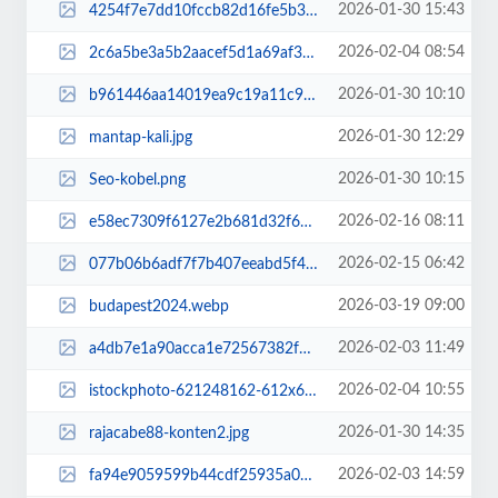
2026-01-30 15:43
4254f7e7dd10fccb82d16fe5b337ea24.jpg
2026-02-04 08:54
2c6a5be3a5b2aacef5d1a69af32c31ad.jpg
2026-01-30 10:10
b961446aa14019ea9c19a11c9d8de5cd.jpg
2026-01-30 12:29
mantap-kali.jpg
2026-01-30 10:15
Seo-kobel.png
2026-02-16 08:11
e58ec7309f6127e2b681d32f654a77c5.jpg
2026-02-15 06:42
077b06b6adf7f7b407eeabd5f471ed09.jpg
2026-03-19 09:00
budapest2024.webp
2026-02-03 11:49
a4db7e1a90acca1e72567382f5766fee.jpg
2026-02-04 10:55
istockphoto-621248162-612x612.jpg
2026-01-30 14:35
rajacabe88-konten2.jpg
2026-02-03 14:59
fa94e9059599b44cdf25935a0e9dcc2b.jpg