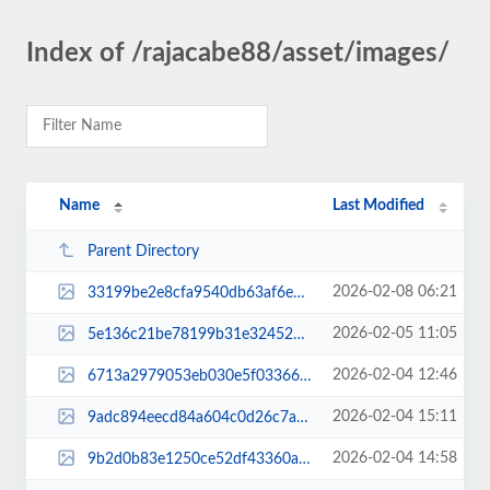
Index of /rajacabe88/asset/images/
Name
Last Modified
Parent Directory
2026-02-08 06:21
33199be2e8cfa9540db63af6e7d64aed.jpg
2026-02-05 11:05
5e136c21be78199b31e324525b5d61f1.jpg
2026-02-04 12:46
6713a2979053eb030e5f0336640a5e4b.jpg
2026-02-04 15:11
9adc894eecd84a604c0d26c7ac84455c.jpg
2026-02-04 14:58
9b2d0b83e1250ce52df43360a1e97b9a.jpg