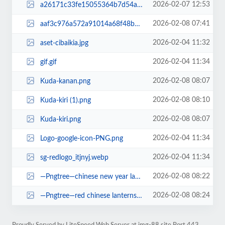
2026-02-07 12:53
a26171c33fe15055364b7d54a5aeb4e9.jpg
2026-02-08 07:41
aaf3c976a572a91014a68f48b48f22b1.jpg
2026-02-04 11:32
aset-cibaikia.jpg
2026-02-04 11:34
gif.gif
2026-02-08 08:07
Kuda-kanan.png
2026-02-08 08:10
Kuda-kiri (1).png
2026-02-08 08:07
Kuda-kiri.png
2026-02-04 11:34
Logo-google-icon-PNG.png
2026-02-04 11:34
sg-redlogo_itjnyj.webp
2026-02-08 08:22
—Pngtree—chinese new year lantern and_14434319 (1).png
2026-02-08 08:24
—Pngtree—red chinese lanterns hanging from_20456715 (1).png